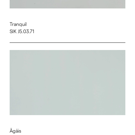
Tranquil
SIK J5.03.71
Ägäis