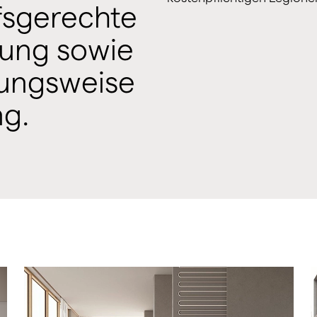
fsgerechte
ung sowie
ungsweise
g.