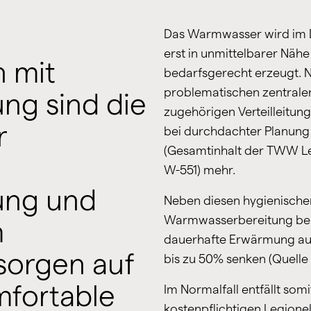
Das Warmwasser wird im D
erst in unmittelbarer Näh
 mit
bedarfsgerecht erzeugt. 
problematischen zentral
ung sind die
zugehörigen Verteilleitun
r
bei durchdachter Planung 
(Gesamtinhalt der TWW Le
W-551) mehr.
ung und
Neben diesen hygienischen
Warmwasserbereitung beim 
m
dauerhafte Erwärmung auf
sorgen auf
bis zu 50% senken (Quelle
mfortable
Im Normalfall entfällt som
kostenpflichtigen Legione