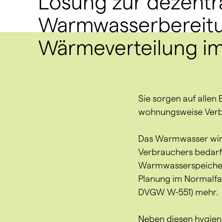
Lösung zur dezentr
Warmwasserbereit
Wärmeverteilung i
Sie sorgen auf alle
wohnungsweise Verb
Das Warmwasser wird 
Verbrauchers bedarf
Warmwasserspeicheru
Planung im Normalfal
DVGW W-551) mehr.
Neben diesen hygieni