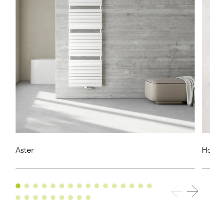
Aster
Hoch