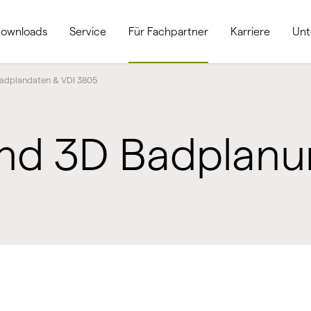
ownloads
Service
Für Fachpartner
Karriere
Un
adplandaten & VDI 3805
und 3D Badplan