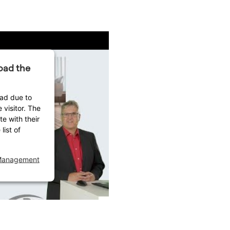
oad the
oad due to
 visitor. The
e with their
list of
 Management