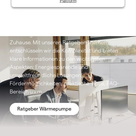
Platform
Das Thema Wärmepumpe mag auf den ersten
Blick komplex wirken, ist aber entscheidend für
ein energieeffizientes und zukunftssicheres
Zuhause. Mit unseren Ratgeber-Themen
entschlüsseln wir die Komplexität und bieten
klare Informationen zu den wichtigsten
Aspekten: Energiesparende und
umweltfreundliche Lösungen,
Fördermöglichkeiten, praktische Tipps, FAQ-
Bereich u.v.m.
Ratgeber Wärmepumpe