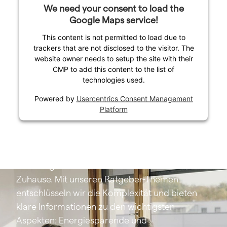
We need your consent to load the
Google Maps service!
This content is not permitted to load due to
trackers that are not disclosed to the visitor. The
website owner needs to setup the site with their
CMP to add this content to the list of
technologies used.
Powered by
Usercentrics Consent Management
Ratgeber
Platform
Das Thema Wärmepumpe mag auf den ersten
Blick komplex wirken, ist aber entscheidend für
ein energieeffizientes und zukunftssicheres
Zuhause. Mit unseren Ratgeber-Themen
entschlüsseln wir die Komplexität und bieten
klare Informationen zu den wichtigsten
Aspekten: Energiesparende und