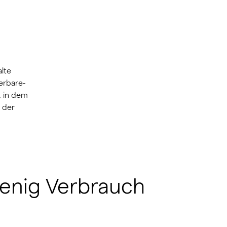
lte
erbare-
, in dem
 der
wenig Verbrauch