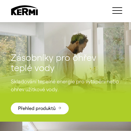
Zásobníky pro ohřev
teplé vody
Skladování tepelné energie pro vytápění nebo
ohřev užitkové vody.
Přehled produktů