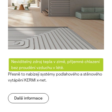
Neviditelný zdroj tepla v zimě, příjemné chlazení
bez proudění vzduchu v létě.
Přesně to nabízejí systémy podlahového a stěnového
vytápění KERMI x-net.
Další informace