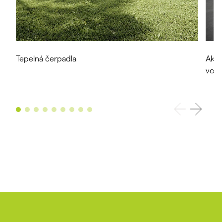
Tepelná čerpadla
Akum
vod