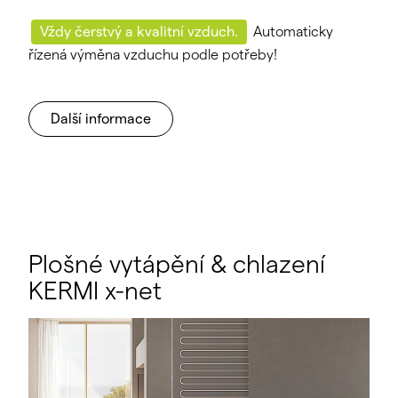
Vždy čerstvý a kvalitní vzduch.
Automaticky
řízená výměna vzduchu podle potřeby!
Další informace
Plošné vytápění & chlazení
KERMI x-net