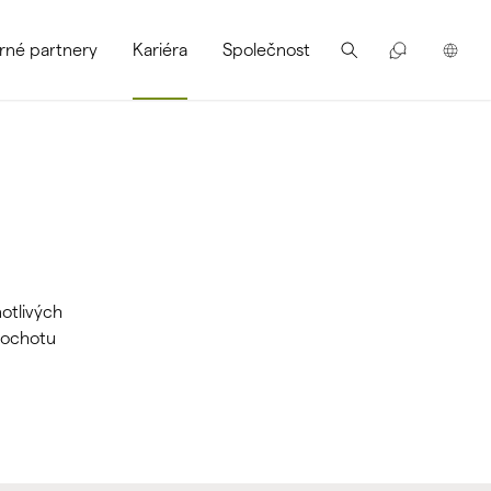
rné partnery
Kariéra
Společnost
notlivých
 ochotu