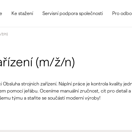
e
Ke stažení
Servisní podpora společnosti
Pro odbo
/ž/n)
řízení (m/ž/n)
bsluha strojních zařízení. Náplní práce je kontrola kvality jed
em pomocí jeřábu. Oceníme manuální zručnost, cit pro detail a
šemu týmu a staňte se součástí moderní výroby!