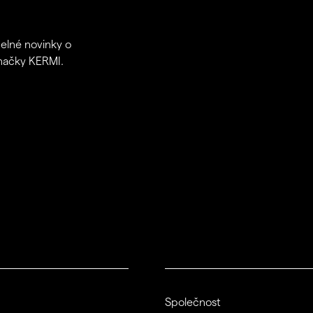
delné novinky o
značky KERMI.
Společnost