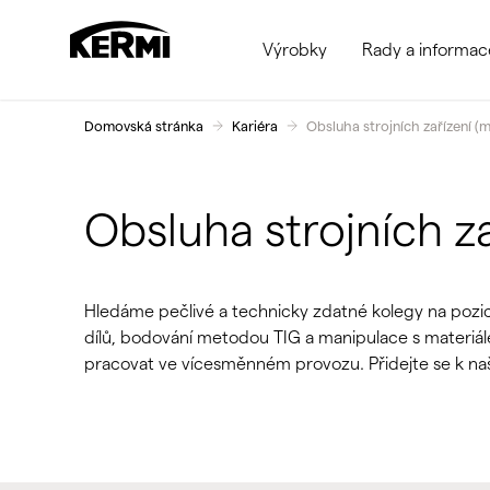
Výrobky
Rady a informac
Domovská stránka
Kariéra
Obsluha strojních zařízení (m
Obsluha strojních za
Hledáme pečlivé a technicky zdatné kolegy na pozici O
dílů, bodování metodou TIG a manipulace s materiál
pracovat ve vícesměnném provozu. Přidejte se k na