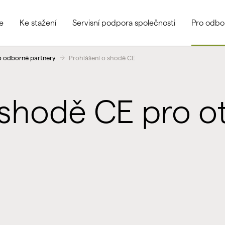
e
Ke stažení
Servisní podpora společnosti
Pro odbo
o odborné partnery
Prohlášení o shodě CE
 shodě CE pro o