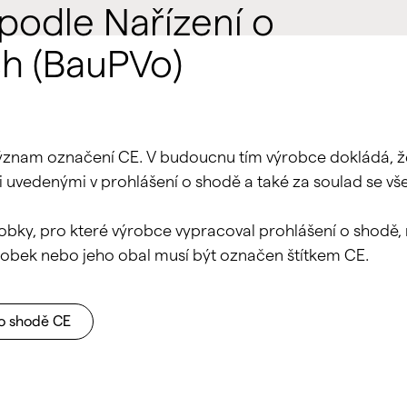
podle Nařízení o
ch (BauPVo)
význam označení CE. V budoucnu tím výrobce dokládá, 
i uvedenými v prohlášení o shodě a také za soulad se vš
obky, pro které výrobce vypracoval prohlášení o shodě,
robek nebo jeho obal musí být označen štítkem CE.
 o shodě CE