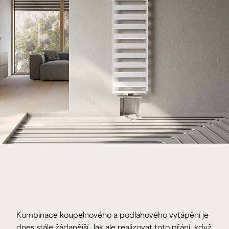
Kombinace koupelnového a podlahového vytápění je
dnes stále žádanější. Jak ale realizovat toto přání, když