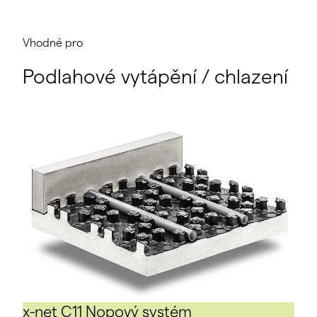
Vhodné pro
Podlahové vytápění / chlazení
x-net C11 Nopový systém