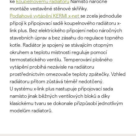
ke
koupelnovému radiátoru
Namísto náročné
montáže vestavěné stěnové skříňky.
Podlahové vytápění KERMI x-net
se zcela jednoduše
připojí k připojovací sadě koupelnového radiátoru x-
link plus. Bez elektrického připojení nebo náročných
stavebních úprav a bez zásahu do regulace topného
kotle. Radiátor je spojený se stávajícím otopným
okruhem a teplotu místnosti reguluje pomocí
termostatického ventilu. Temperování plošného
vytápění probíhá nezávisle na radiátoru
prostřednictvím omezovače teploty zpátečky. Vzhled
radiátoru přitom zůstává téměř nedotčený.
U systému x-link plus nastupuje připojovací sada
namísto jinak běžných ventilových bloků a díky
klasickému tvaru se dokonale přizpůsobí jednotlivým
modelům radiatorů.