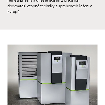
řemeslná firma a dnes je jedním z předních
dodavatelů otopné techniky a sprchových řešení v
Evropě.