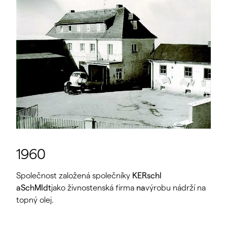
1960
Společnost založená společníky
KERschl
a
SchMIdt
jako živnostenská firma
na
výrobu nádrží na
topný olej.