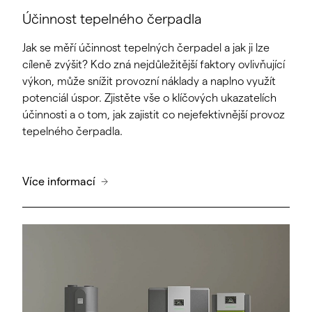
Účinnost tepelného čerpadla
Jak se měří účinnost tepelných čerpadel a jak ji lze
cíleně zvýšit? Kdo zná nejdůležitější faktory ovlivňující
výkon, může snížit provozní náklady a naplno využít
potenciál úspor. Zjistěte vše o klíčových ukazatelích
účinnosti a o tom, jak zajistit co nejefektivnější provoz
tepelného čerpadla.
Více informací