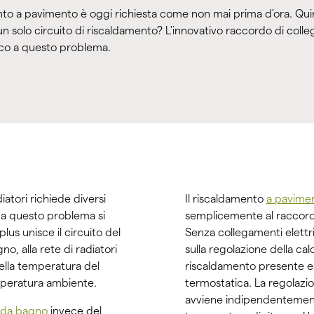
nto a pavimento è oggi richiesta come non mai prima d'ora. Qu
 un solo circuito di riscaldamento? L'innovativo raccordo di col
nico a questo problema.
atori richiede diversi
Il riscaldamento
a pavime
e a questo problema si
semplicemente al raccordo
lus unisce il circuito del
Senza collegamenti elettric
, alla rete di radiatori
sulla regolazione della cald
ella temperatura del
riscaldamento presente e 
peratura ambiente.
termostatica. La regolazi
avviene indipendentemente
i da bagno
invece del