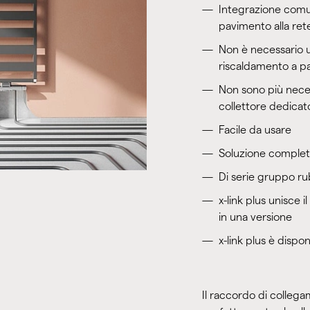
Integrazione comu
pavimento alla rete
Non è necessario un
riscaldamento a p
Non sono più necess
collettore dedicat
Facile da usare
Soluzione complet
Di serie gruppo ru
x-link plus unisce 
in una versione
x-link plus è dispo
Il raccordo di colleg