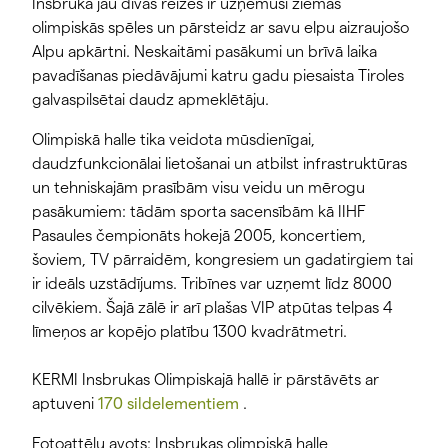
Insbruka jau divas reizes ir uzņēmusi ziemas
olimpiskās spēles un pārsteidz ar savu elpu aizraujošo
Alpu apkārtni. Neskaitāmi pasākumi un brīvā laika
pavadīšanas piedāvājumi katru gadu piesaista Tiroles
galvaspilsētai daudz apmeklētāju.
Olimpiskā halle tika veidota mūsdienīgai,
daudzfunkcionālai lietošanai un atbilst infrastruktūras
un tehniskajām prasībām visu veidu un mērogu
pasākumiem: tādām sporta sacensībām kā IIHF
Pasaules čempionāts hokejā 2005, koncertiem,
šoviem, TV pārraidēm, kongresiem un gadatirgiem tai
ir ideāls uzstādījums. Tribīnes var uzņemt līdz 8000
cilvēkiem. Šajā zālē ir arī plašas VIP atpūtas telpas 4
līmeņos ar kopējo platību 1300 kvadrātmetri.
KERMI Insbrukas Olimpiskajā hallē ir pārstāvēts ar
aptuveni
170 sildelementiem
.
Fotoattēlu avots: Insbrukas olimpiskā halle