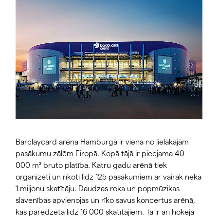
Barclaycard arēna Hamburgā ir viena no lielākajām
pasākumu zālēm Eiropā. Kopā tājā ir pieejama 40
000 m² bruto platība. Katru gadu arēnā tiek
organizēti un rīkoti līdz 125 pasākumiem ar vairāk nekā
1 miljonu skatītāju. Daudzas roka un popmūzikas
slavenības apvienojas un rīko savus koncertus arēnā,
kas paredzēta līdz 16 000 skatītājiem. Tā ir arī hokeja