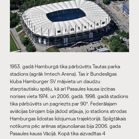
1953. gadā Hamburgā tika pārbūvēts Tautas parka
stadions (agrāk Imtech Arena). Tas ir Bundeslīgas
kluba Hamburger SV mājvieta un daudzu
starptautisku spēļu, kā arī Pasaules kausa izcīņas
norises vieta 1974. un 2006. gadā. 1998. gadā stadions
tika pārbūvēts un pagriezts par 90°. Federālajam
aviācijas birojam bija jādod atļauja, jo stadions atrodas
Hamburgas lidostas lidojumua trajektorijā. Spilgtākais
notikums pēc arēnas atjaunošanas bija 2006. gada
Pasaules kauss Vācijā. Kopā tika aizvadītas 4