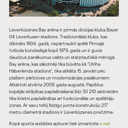
Leverkūzenes Bay arēna ir pirmās divīzijas kluba Bayer
04 Leverkusen stadions. Tradicionālais klubs, kas
dibināts 1904. gadā, nepārtraukti spēlē Pirmajā
futbola bundeslīgā kopš 1979. gada un ir guvis
daudzus panākumus valsts un starptautiskā mērogā.
Bay arēna, kas sākotnēji tika būvēta kā "Ulriha
Hāberlenda stadions", tika atklāta 15. janvārī pēc
plašiem pārbūves un modernizācijas pasākumiem.
Atkārtoti atvērta 2009. gada augustā. Papildus
kopējās ietilpības paplašināšanai līdz 30 210 sēdvietām
tika krietni paplašinātas arī funkcionālās un spēlētāju
zonas. Ar savu teltij līdzīgo jumta konstrukciju 217
metru diametrā stadions ir Leverkūzenes prečzīme.
Kopā sporta iestādes apkurei tiek izmantota
x-net