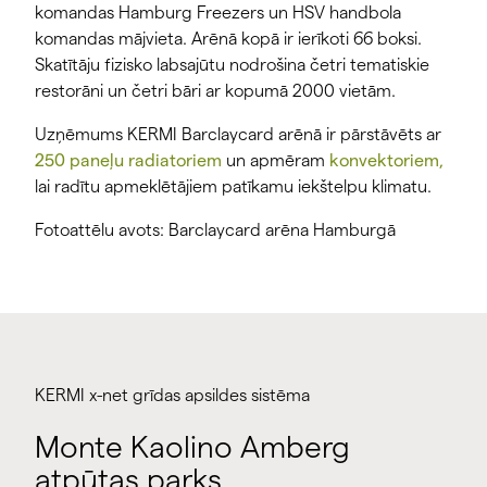
komandas Hamburg Freezers un HSV handbola
komandas mājvieta. Arēnā kopā ir ierīkoti 66 boksi.
Skatītāju fizisko labsajūtu nodrošina četri tematiskie
restorāni un četri bāri ar kopumā 2000 vietām.
Uzņēmums KERMI Barclaycard arēnā ir pārstāvēts ar
250 paneļu radiatoriem
un apmēram
konvektoriem,
lai radītu apmeklētājiem patīkamu iekštelpu klimatu.
Fotoattēlu avots: Barclaycard arēna Hamburgā
KERMI x-net grīdas apsildes sistēma
Monte Kaolino Amberg
atpūtas parks