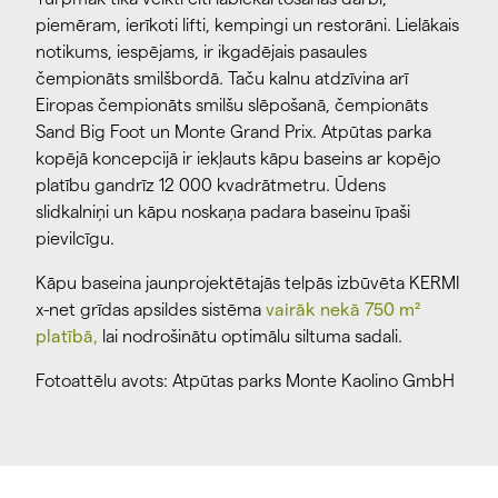
piemēram, ierīkoti lifti, kempingi un restorāni. Lielākais
notikums, iespējams, ir ikgadējais pasaules
čempionāts smilšbordā. Taču kalnu atdzīvina arī
Eiropas čempionāts smilšu slēpošanā, čempionāts
Sand Big Foot un Monte Grand Prix. Atpūtas parka
kopējā koncepcijā ir iekļauts kāpu baseins ar kopējo
platību gandrīz 12 000 kvadrātmetru. Ūdens
slidkalniņi un kāpu noskaņa padara baseinu īpaši
pievilcīgu.
Kāpu baseina jaunprojektētajās telpās izbūvēta KERMI
x-net grīdas apsildes sistēma
vairāk nekā 750 m²
platībā,
lai nodrošinātu optimālu siltuma sadali.
Fotoattēlu avots: Atpūtas parks Monte Kaolino GmbH