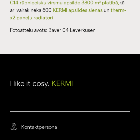
C14 rūpniecisku virsmu apsilde 3800 m² platībā,
kā
arī vairāk nekā 600
KERMI apsildes sienas
un
therm-
x2 paneļu radiatori
.
Fotoattēlu avots: Bayer 04 Leverkusen
I like it cosy.
KERMI
Kontaktpersona