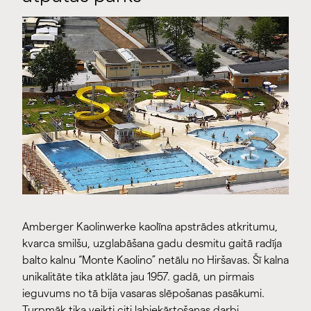
Amberger Kaolinwerke kaolīna apstrādes atkritumu,
kvarca smilšu, uzglabāšana gadu desmitu gaitā radīja
balto kalnu “Monte Kaolino” netālu no Hiršavas. Šī kalna
unikalitāte tika atklāta jau 1957. gadā, un pirmais
ieguvums no tā bija vasaras slēpošanas pasākumi.
Turpmāk tika veikti citi labiekārtošanas darbi,