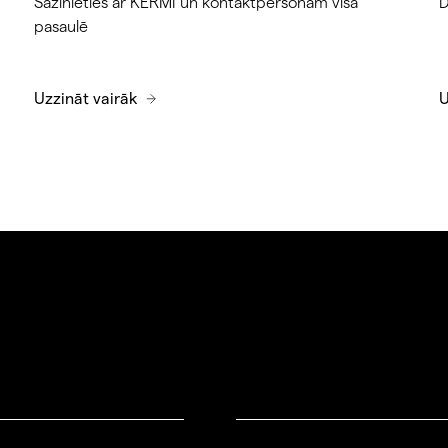
Sazinieties ar KERMI un kontaktpersonām visā
D
pasaulē
Uzzināt vairāk
U