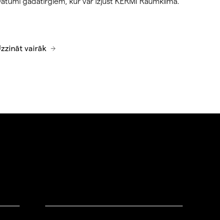
atumi gadatirgiem, kur var izjust KERMI Raumklima.
zzināt vairāk