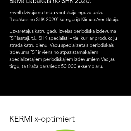
Balva Labākais no SHK 2020.
x-well dzīvojamo telpu ventilācija ieguva balvu
"Labākais no SHK 2020" kategorijā Klimats/ventilācija.
Uzvarētājus katru gadu izvēlas periodiskā izdevuma
"Si" lasītāji, t.i., SHK speciālisti – tie, kuri ar produkciju
strādā katru dienu. Vācu specializētais periodiskais
izdevums "Si" ir viens no atpazīstamākajiem
specializētajiem periodiskajiem izdevumiem Vācijas
tirgū, tā tirāža pārsniedz 50 000 eksemplāru.
Dzīvojamo telpu ventilācija
KERMI x-optimiert