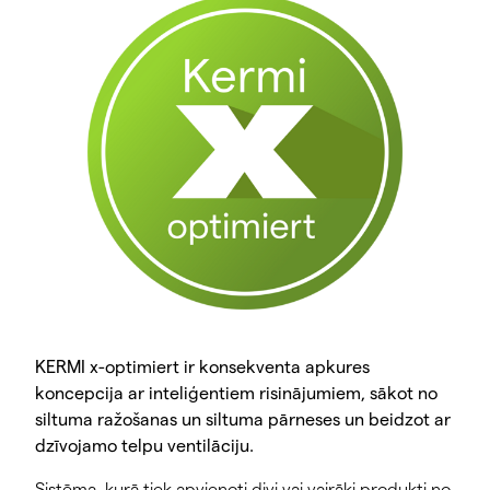
KERMI x-optimiert ir konsekventa apkures
koncepcija ar inteliģentiem risinājumiem, sākot no
siltuma ražošanas un siltuma pārneses un beidzot ar
dzīvojamo telpu ventilāciju.
Sistēma, kurā tiek apvienoti divi vai vairāki produkti no