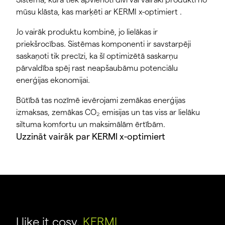
mūsu klāsta, kas marķēti ar KERMI x-optimiert .
Jo vairāk produktu kombinē, jo lielākas ir
priekšrocības. Sistēmas komponenti ir savstarpēji
saskaņoti tik precīzi, ka šī optimizētā saskarņu
pārvaldība spēj rast neapšaubāmu potenciālu
enerģijas ekonomijai.
Būtībā tas nozīmē ievērojami zemākas enerģijas
izmaksas, zemākas CO₂ emisijas un tas viss ar lielāku
siltuma komfortu un maksimālām ērtībām.
Uzzināt vairāk par KERMI x-optimiert
I like it cosy.
KERMI