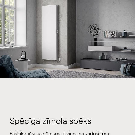
Spēcīga zīmola spēks
Pašlaik mūsu uzņēmums ir viens no vadošajiem