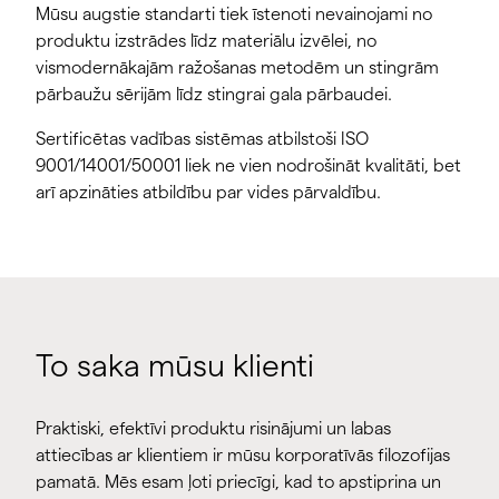
Mūsu augstie standarti tiek īstenoti nevainojami no
produktu izstrādes līdz materiālu izvēlei, no
vismodernākajām ražošanas metodēm un stingrām
pārbaužu sērijām līdz stingrai gala pārbaudei.
Sertificētas vadības sistēmas atbilstoši ISO
9001/14001/50001 liek ne vien nodrošināt kvalitāti, bet
arī apzināties atbildību par vides pārvaldību.
To saka mūsu klienti
Praktiski, efektīvi produktu risinājumi un labas
attiecības ar klientiem ir mūsu korporatīvās filozofijas
pamatā. Mēs esam ļoti priecīgi, kad to apstiprina un