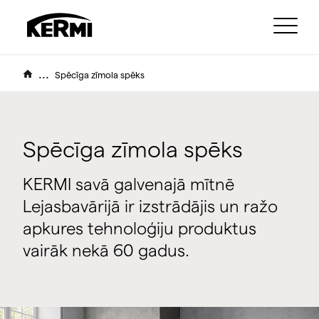
...
Spēcīga zīmola spēks
Spēcīga zīmola spēks
KERMI savā galvenajā mītnē
Lejasbavārijā ir izstrādājis un ražo
apkures tehnoloģiju produktus
vairāk nekā 60 gadus.