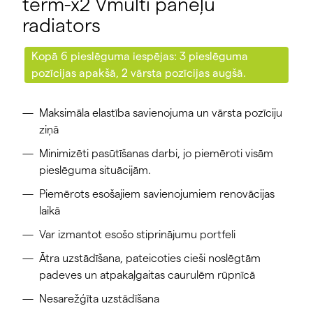
term-x2 Vmulti paneļu
radiators
Kopā 6 pieslēguma iespējas: 3 pieslēguma
pozīcijas apakšā, 2 vārsta pozīcijas augšā.
Maksimāla elastība savienojuma un vārsta pozīciju
ziņā
Minimizēti pasūtīšanas darbi, jo piemēroti visām
pieslēguma situācijām.
Piemērots esošajiem savienojumiem renovācijas
laikā
Var izmantot esošo stiprinājumu portfeli
Ātra uzstādīšana, pateicoties cieši noslēgtām
padeves un atpakaļgaitas caurulēm rūpnīcā
Nesarežģīta uzstādīšana