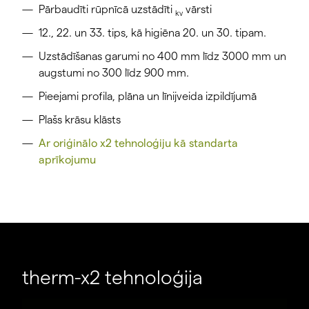
Pārbaudīti rūpnīcā uzstādīti
vārsti
kv
12., 22. un 33. tips, kā higiēna 20. un 30. tipam.
Uzstādīšanas garumi no 400 mm līdz 3000 mm un
augstumi no 300 līdz 900 mm.
Pieejami profila, plāna un līnijveida izpildījumā
Plašs krāsu klāsts
Ar oriģinālo x2 tehnoloģiju kā standarta
aprīkojumu
therm-x2 tehnoloģija