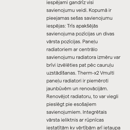
iespējami gandrīz visi
savienojumu veidi. Kopumā ir
pieejamas sešas savienojumu
iespējas: Trīs apakšējās
savienojuma pozīcijas un divas
vārsta pozīcijas. Paneļu
radiatoriem ar centrālo
savienojumu radiatora izmēru var
brīvi izvēlēties pat pēc cauruļu
uzstādīšanas. Therm-x2 Vmulti
paneļu radiatori ir piemēroti
jaunbūvēm un renovācijām.
Renovējot radiatoru, to var viegli
pieslēgt pie esošajiem
savienojumiem. Integrētais
vārsta ieliktnis ar rūpnīcas
iestatītām kv vērtībām arī ietaupa