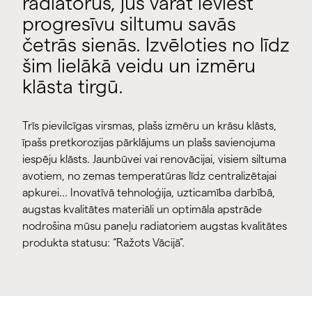
radiatorus, jūs varat ieviest
progresīvu siltumu savās
četrās sienās. Izvēloties no līdz
šim lielākā veidu un izmēru
klāsta tirgū.
Trīs pievilcīgas virsmas, plašs izmēru un krāsu klāsts,
īpašs pretkorozijas pārklājums un plašs savienojuma
iespēju klāsts. Jaunbūvei vai renovācijai, visiem siltuma
avotiem, no zemas temperatūras līdz centralizētajai
apkurei... Inovatīvā tehnoloģija, uzticamība darbībā,
augstas kvalitātes materiāli un optimāla apstrāde
nodrošina mūsu paneļu radiatoriem augstas kvalitātes
produkta statusu: “Ražots Vācijā”.