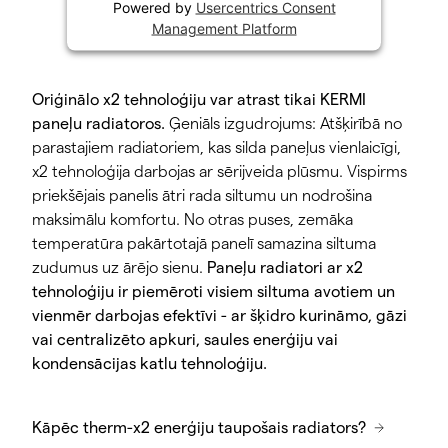
Powered by
Usercentrics Consent
Management Platform
Oriģinālo x2 tehnoloģiju var atrast tikai KERMI
paneļu radiatoros.
Ģeniāls izgudrojums: Atšķirībā no
parastajiem radiatoriem, kas silda paneļus vienlaicīgi,
x2 tehnoloģija darbojas ar sērijveida plūsmu. Vispirms
priekšējais panelis ātri rada siltumu un nodrošina
maksimālu komfortu. No otras puses, zemāka
temperatūra pakārtotajā panelī samazina siltuma
zudumus uz ārējo sienu.
Paneļu radiatori ar x2
tehnoloģiju ir piemēroti visiem siltuma avotiem un
vienmēr darbojas efektīvi - ar šķidro kurināmo, gāzi
vai centralizēto apkuri, saules enerģiju vai
kondensācijas katlu tehnoloģiju.
Kāpēc therm-x2 enerģiju taupošais radiators?