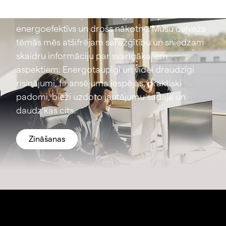
pirmā acu uzmetiena var šķist sarežģīti. Tomēr
šie lēmumi ir izšķiroši svarīgi, lai mājoklis būtu
energoefektīvs un drošs nākotnē. Mūsu ceļveža
tēmās mēs atšifrējam sarežģītību un sniedzam
skaidru informāciju par svarīgākajiem
aspektiem: Energotaupīgi un videi draudzīgi
risinājumi, finansējuma iespējas, praktiski
padomi, bieži uzdoto jautājumu sadaļa un
daudz kas cits.
Zināšanas