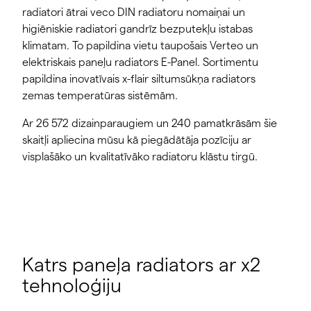
radiatori ātrai veco DIN radiatoru nomaiņai un
higiēniskie radiatori gandrīz bezputekļu istabas
klimatam. To papildina vietu taupošais Verteo un
elektriskais paneļu radiators E-Panel. Sortimentu
papildina inovatīvais x-flair siltumsūkņa radiators
zemas temperatūras sistēmām.
Ar 26 572 dizainparaugiem un 240 pamatkrāsām šie
skaitļi apliecina mūsu kā piegādātāja pozīciju ar
visplašāko un kvalitatīvāko radiatoru klāstu tirgū.
Katrs paneļa radiators ar x2
tehnoloģiju