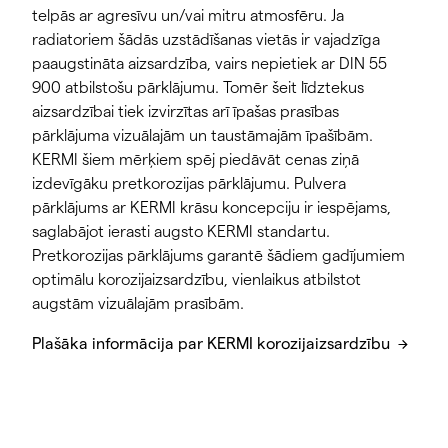
telpās ar agresīvu un/vai mitru atmosfēru. Ja
radiatoriem šādās uzstādīšanas vietās ir vajadzīga
paaugstināta aizsardzība, vairs nepietiek ar DIN 55
900 atbilstošu pārklājumu. Tomēr šeit līdztekus
aizsardzībai tiek izvirzītas arī īpašas prasības
pārklājuma vizuālajām un taustāmajām īpašībām.
KERMI šiem mērķiem spēj piedāvāt cenas ziņā
izdevīgāku pretkorozijas pārklājumu. Pulvera
pārklājums ar KERMI krāsu koncepciju ir iespējams,
saglabājot ierasti augsto KERMI standartu.
Pretkorozijas pārklājums garantē šādiem gadījumiem
optimālu korozijaizsardzību, vienlaikus atbilstot
augstām vizuālajām prasībām.
Padomi
Plašāka informācija par KERMI korozijaizsardzību
Izvēlēties pareizo radiatoru un optimizēt tā
integrāciju modernās apkures sistēmās no