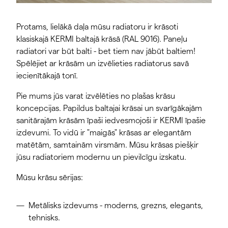
Protams, lielākā daļa mūsu radiatoru ir krāsoti
klasiskajā KERMI baltajā krāsā (RAL 9016). Paneļu
radiatori var būt balti - bet tiem nav jābūt baltiem!
Spēlējiet ar krāsām un izvēlieties radiatorus savā
iecienītākajā tonī.
Pie mums jūs varat izvēlēties no plašas krāsu
koncepcijas. Papildus baltajai krāsai un svarīgākajām
sanitārajām krāsām īpaši iedvesmojoši ir KERMI īpašie
izdevumi. To vidū ir "maigās" krāsas ar elegantām
matētām, samtainām virsmām. Mūsu krāsas piešķir
jūsu radiatoriem modernu un pievilcīgu izskatu.
Mūsu krāsu sērijas:
Metālisks izdevums - moderns, grezns, elegants,
tehnisks.