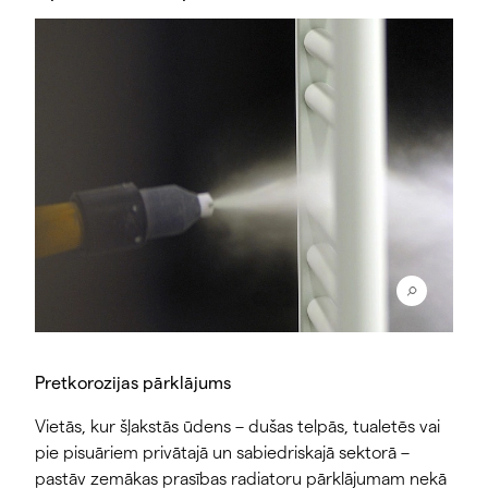
Pretkorozijas pārklājums
Vietās, kur šļakstās ūdens – dušas telpās, tualetēs vai
pie pisuāriem privātajā un sabiedriskajā sektorā –
pastāv zemākas prasības radiatoru pārklājumam nekā