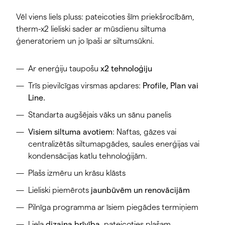
Vēl viens liels pluss: pateicoties šīm priekšrocībām,
therm-x2 lieliski sader ar mūsdienu siltuma
ģeneratoriem un jo īpaši ar siltumsūkni.
Ar enerģiju taupošu
x2 tehnoloģiju
Trīs pievilcīgas virsmas apdares:
Profile, Plan vai
Line.
Standarta augšējais vāks un sānu panelis
Visiem siltuma avotiem
: Naftas, gāzes vai
centralizētās siltumapgādes, saules enerģijas vai
kondensācijas katlu tehnoloģijām.
Plašs izmēru un krāsu klāsts
Lieliski piemērots
jaunbūvēm un renovācijām
Pilnīga programma ar īsiem piegādes termiņiem
Liela
dizaina brīvība
, pateicoties plašam