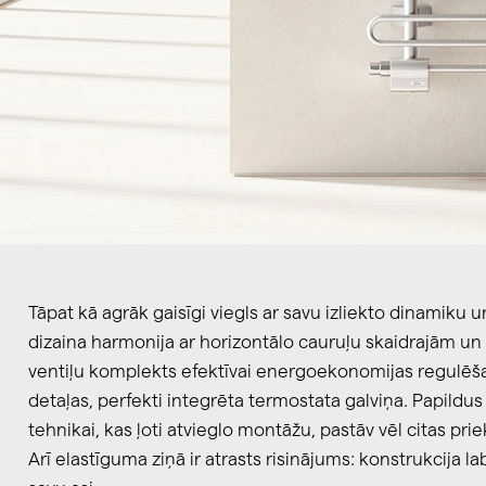
Tāpat kā agrāk gaisīgi viegls ar savu izliekto dinamiku u
dizaina harmonija ar horizontālo cauruļu skaidrajām un t
ventiļu komplekts efektīvai energoekonomijas regulēša
detaļas, perfekti integrēta termostata galviņa. Papildus 
tehnikai, kas ļoti atvieglo montāžu, pastāv vēl citas prie
Arī elastīguma ziņā ir atrasts risinājums: konstrukcija la