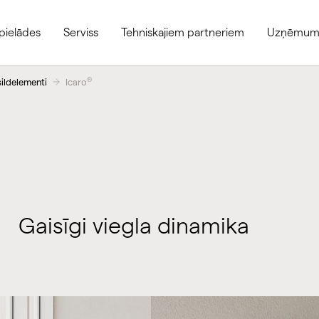
pielādes
Serviss
Tehniskajiem partneriem
Uzņēmum
®
ildelementi
Icaro
Gaisīgi viegla dinamika