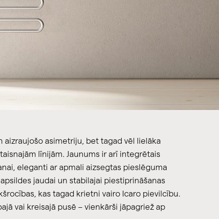
n aizraujošo asimetriju, bet tagad vēl lielāka
aisnajām līnijām. Jaunums ir arī integrētais
nai, eleganti ar apmali aizsegtas pieslēguma
apsildes jaudai un stabilajai piestiprināšanas
kšrocības, kas tagad krietni vairo Icaro pievilcību.
bajā vai kreisajā pusē – vienkārši jāpagriež ap