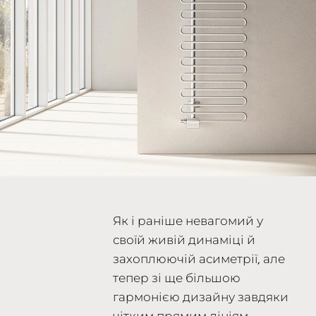
Як і раніше невагомий у
своїй живій динаміці й
захоплюючій асиметрії, але
тепер зі ще більшою
гармонією дизайну завдяки