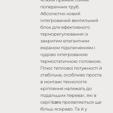
чітким прямим лініям
поперечних труб.
Абсолютно новий
інтегрований вентильний
блок для ефективного
терморегулювання із
закритим елегантним
екраном підключенням і
чудово інтегрованою
термостатичною головкою.
Плюс теплової потужності й
стабільна, особливо проста
в монтажі технологія
кріплення належать до
подальших переваг, які в
серії Icaro проявляються ще
більш яскраво. Та й у