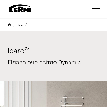
...
®
Icaro
®
Icaro
Плаваюче світло Dynamic