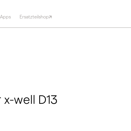
 Apps
Ersatzteilshop
 x-well D13