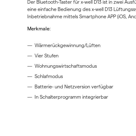
Der Bluetooth-Taster für x-well D13 ist in zwei Aus
eine einfache Bedienung des x-well D13 Lüftungs
Inbetriebnahme mittels Smartphone APP (iOS, Andr
Merkmale
:
Wärmerückgewinnung/Lüften
Vier Stufen
Wohnungswirtschaftsmodus
Schlafmodus
Batterie- und Netzversion verfügbar
In Schalterprogramm integrierbar