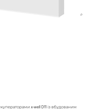
уператорами x-well D11 із вбудованим