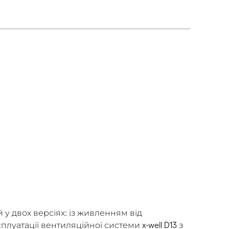
й у двох версіях: із живленням від
луатації вентиляційної системи x-well D13 з