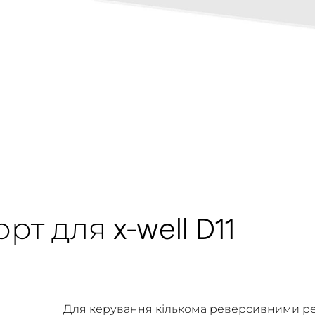
т для x-well D11
Для керування кількома реверсивними рек