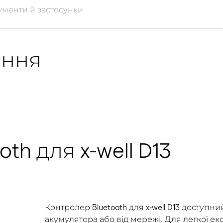
ументи й застосунки
ання
th для x-well D13
Контролер Bluetooth для x-well D13 доступни
акумулятора або від мережі. Для легкої експ