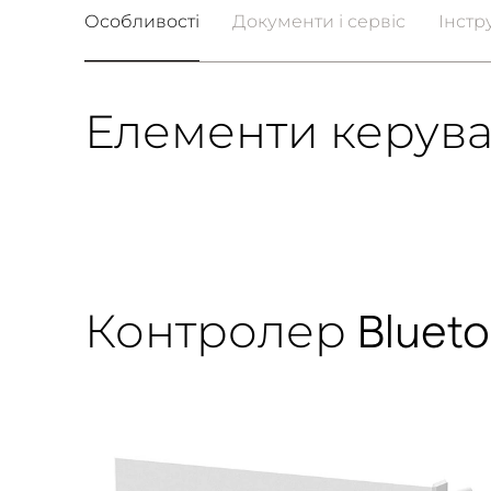
Особливості
Документи і сервіс
Інстр
Елементи керув
Контролер Bluetoo