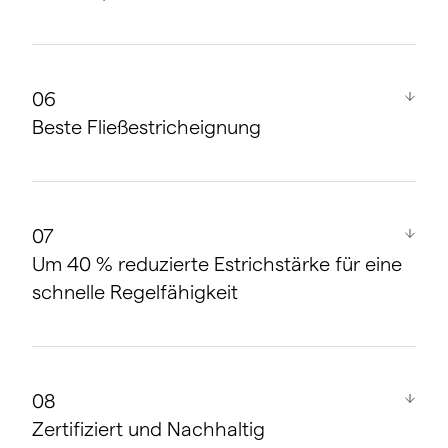
Direkte Verlegung auf vorhandenen
Bodenflächen, wie ebener Betonboden, Estrich
Schutz der Dämmung durch das x-net C17
Klettpanel
Beste Fließestricheignung
Estrichgewicht drückt die Rohre durch die
geschlossene Panelfläche zuverlässig nach unten
Selbstklebestreifen an der Längsseite in
Kombination mit
Um 40 % reduzierte Estrichstärke für eine
dem seitlichen Folienüberstand ermöglichen eine
schnelle Regelfähigkeit
schnelle, fließestrichdichte Plattenverbindung
Niedriger Aufbau als geprüfte Sonderkonstruktion
mit nur 20 mm Rohrüberdeckung
Zertifiziert und Nachhaltig