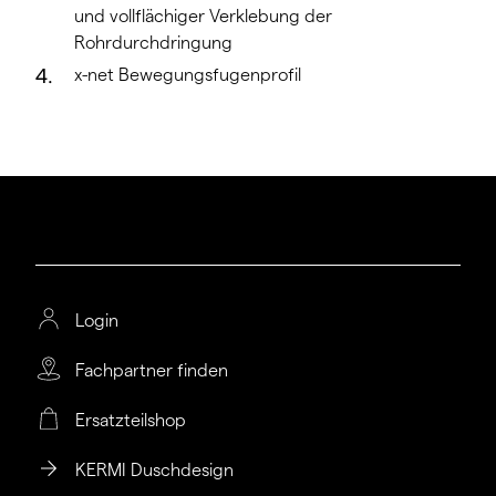
und vollflächiger Verklebung der
Rohrdurchdringung
x-net Bewegungsfugenprofil
Login
Fachpartner finden
Ersatzteilshop
KERMI Duschdesign