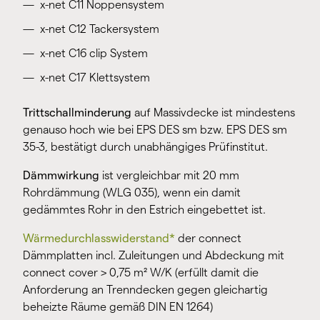
x-net C11 Noppensystem
x-net C12 Tackersystem
x-net C16 clip System
x-net C17 Klettsystem
Trittschallminderung
auf Massivdecke ist mindestens
genauso hoch wie bei EPS DES sm bzw. EPS DES sm
35-3, bestätigt durch unabhängiges Prüfinstitut.
Dämmwirkung
ist vergleichbar mit 20 mm
Rohrdämmung (WLG 035), wenn ein damit
gedämmtes Rohr in den Estrich eingebettet ist.
Wärmedurchlasswiderstand*
der connect
Dämmplatten incl. Zuleitungen und Abdeckung mit
connect cover > 0,75 m² W/K (erfüllt damit die
Anforderung an Trenndecken gegen gleichartig
beheizte Räume gemäß DIN EN 1264)