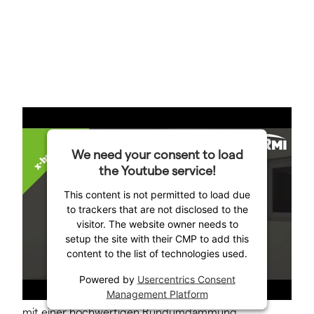
Das spezielle Einschichgtungsverfahren garantiert die
We need your consent to load
optimale Einlagerung unterschiedlich temperierter
the Youtube service!
Wasserschichten im KERMI x-buffer
This content is not permitted to load due
Schichtenpufferspeicher.
to trackers that are not disclosed to the
visitor. The website owner needs to
Eine Verwirbelung kalter und warmer Wassermengen
setup the site with their CMP to add this
ist bei diesem zum Patent angemeldeten Verfahren
content to the list of technologies used.
nahezu ausgeschlossen. Das in den Speicher langsam
einströmende Wasser kann, je nach Temperatur,
Powered by
Usercentrics Consent
Management Platform
aufsteigen oder absinken. Dies minimiert zusammen
mit einer hochwertigen Rundumdämmung