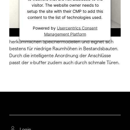
visitor. The website owner needs to
konventioneller Heizungstank ein. Dank einer
setup the site with their CMP to add this
besonderen Bodenkonstruktion ist das Kippmaß
content to the list of technologies used.
(Diagonale) kaum höher als die Aufstellhöhe. Damit
unterscheidet sich der x-buffer
Powered by
Usercentrics Consent
Management Platform
Schichtenpufferspeicher auch äußerlich von
herkömmlichen Speichermodellen und eignet sich
bestens für niedrige Raumhöhen in Bestandsbauten.
Durch die intelligente Anordnung der Anschlüsse
passt der x-buffer zudem auch durch schmale Türen.
Login