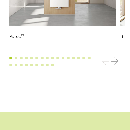
®
Pateo
Bry