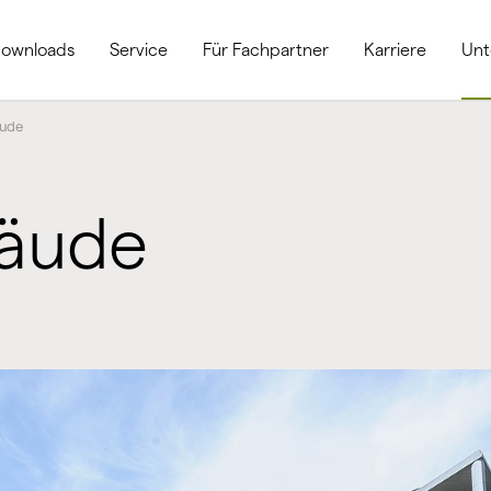
ownloads
Service
Für Fachpartner
Karriere
Un
äude
bäude