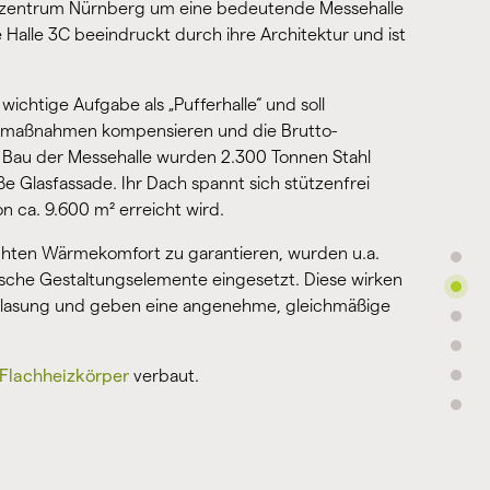
ssezentrum Nürnberg um eine bedeutende Messehalle
 Halle 3C beeindruckt durch ihre Architektur und ist
ichtige Aufgabe als „Pufferhalle“ und soll
umaßnahmen kompensieren und die Brutto-
m Bau der Messehalle wurden 2.300 Tonnen Stahl
ße Glasfassade. Ihr Dach spannt sich stützenfrei
n ca. 9.600 m² erreicht wird.
hten Wärmekomfort zu garantieren, wurden u.a.
ische Gestaltungselemente eingesetzt. Diese wirken
rglasung und geben eine angenehme, gleichmäßige
Flachheizkörper
verbaut.