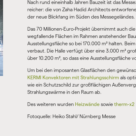
Nach rund eineinhalb Jahren Bauzeit ist das Me
reicher: die von Zaha Hadid Architects entworfene
der neue Blickfang im Süden des Messegeländes.
Das 70 Millionen-Euro-Projekt übernimmt auch die w
wegfallende Flächen im Rahmen anstehender Ba
Ausstellungsfläche so bei 170.000 m² halten. Bei
verbaut. Die Halle verfügt über eine 3.000 m² gro
über 10.200 m², so dass eine Ausstellungsfläche vo
Um bei den imposanten Glasflächen den gewünsc
KERMI Konvektoren mit Strahlungsschirm
als opt
wie ein Schutzschild zur großflächigen Außenve
Strahlungswärme in den Raum ab.
Des weiteren wurden
Heizwände
sowie
therm-x2 
Fotoquelle: Heiko Stahl/ Nürnberg Messe