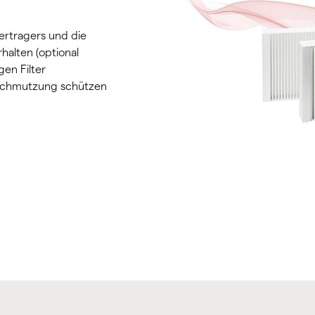
ertragers und die
alten (optional
en Filter
rschmutzung schützen