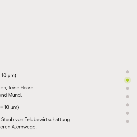
> 10 μm)
en, feine Haare
 und Mund.
<= 10 μm)
, Staub von Feldbewirtschaftung
oberen Atemwege.