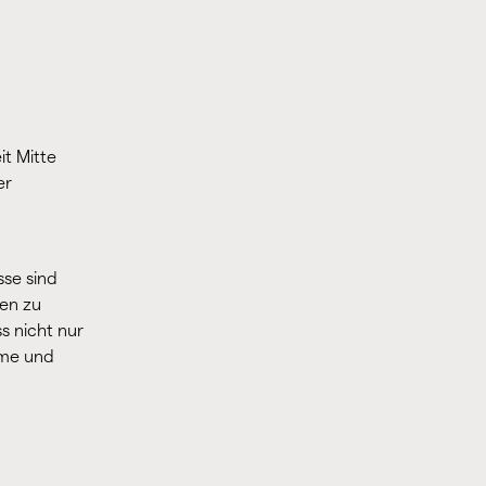
it Mitte
er
sse sind
men zu
s nicht nur
eme und