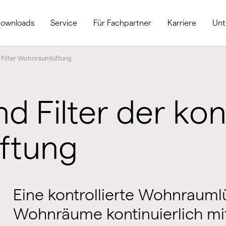
ownloads
Service
Für Fachpartner
Karriere
Un
Filter Wohnraumlüftung
nd Filter der kon
ftung
Eine kontrollierte Wohnrauml
Wohnräume kontinuierlich mit f