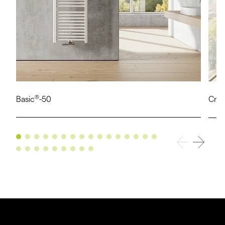
®
Basic
-50
Cre