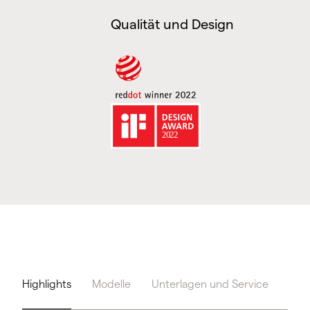
Qualität und Design
Highlights
Modelle
Unterlagen und Service
Too