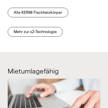
spezielle Anforderungen
Renovierungslösungen
: schneller, sauberer
Alle KERMI Flachheizkörper
Heizkörpertausch durch DIN-Anschlussmaße
Kurzfristige Verfügbarkeit der Heizkörper durch
ein flächendeckendes Großhandelsnetz
Mehr zur x2-Technologie
Befestigung nach VDI6036
Mietumlagefähig