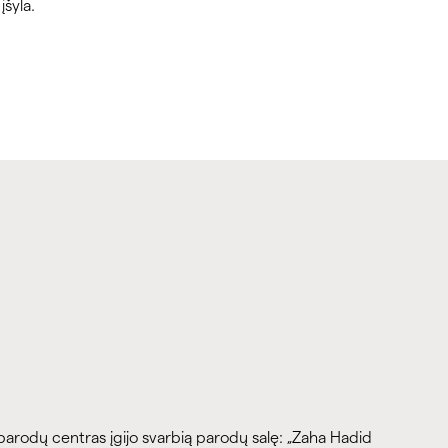
įšyla.
odų centras įgijo svarbią parodų salę: „Zaha Hadid