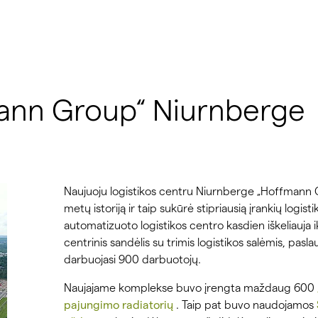
mann Group“ Niurnberge
Naujuoju logistikos centru Niurnberge „Hoffmann G
metų istoriją ir taip sukūrė stipriausią įrankių logis
automatizuoto logistikos centro kasdien iškeliauja ik
centrinis sandėlis su trimis logistikos salėmis, pasl
darbuojasi 900 darbuotojų.
Naujajame komplekse buvo įrengta maždaug 600
pajungimo radiatorių
. Taip pat buvo naudojamos