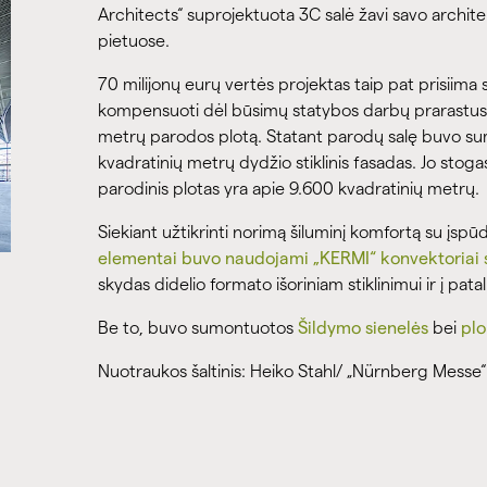
Architects“ suprojektuota 3C salė žavi savo architek
pietuose.
70 milijonų eurų vertės projektas taip pat prisiima s
kompensuoti dėl būsimų statybos darbų prarastus pl
metrų parodos plotą. Statant parodų salę buvo su
kvadratinių metrų dydžio stiklinis fasadas. Jo stog
parodinis plotas yra apie 9.600 kvadratinių metrų.
Siekiant užtikrinti norimą šiluminį komfortą su įspūdi
elementai buvo naudojami „KERMI“ konvektoriai 
skydas didelio formato išoriniam stiklinimui ir į pata
Be to, buvo sumontuotos
Šildymo sienelės
bei
plo
Nuotraukos šaltinis: Heiko Stahl/ „Nürnberg Messe“