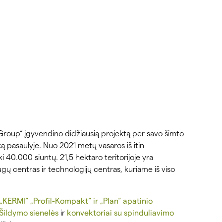
roup“ įgyvendino didžiausią projektą per savo šimto
tiką pasaulyje. Nuo 2021 metų vasaros iš itin
i 40.000 siuntų. 21,5 hektaro teritorijoje yra
augų centras ir technologijų centras, kuriame iš viso
„KERMI“ „Profil-Kompakt“ ir „Plan“ apatinio
Šildymo sienelės
ir
konvektoriai su spinduliavimo