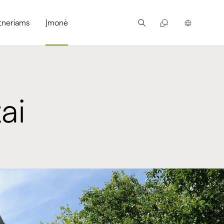
tneriams
Įmonė
ai