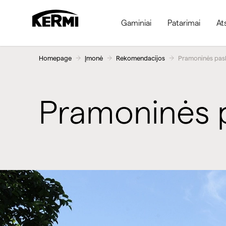
Gaminiai
Patarimai
At
Homepage
Įmonė
Rekomendacijos
Pramoninės pask
Pramoninės p