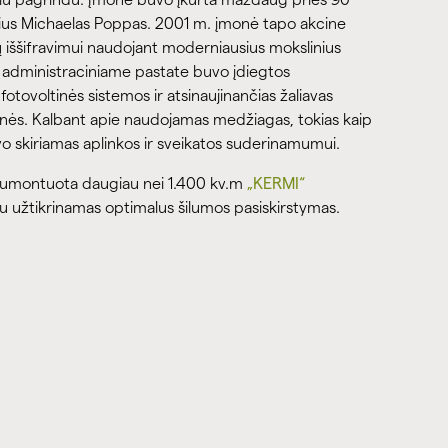
orius Michaelas Poppas. 2001 m. įmonė tapo akcine
gų iššifravimui naudojant moderniausius mokslinius
administraciniame pastate buvo įdiegtos
otovoltinės sistemos ir atsinaujinančias žaliavas
inės. Kalbant apie naudojamas medžiagas, tokias kaip
 skiriamas aplinkos ir sveikatos suderinamumui.
 sumontuota daugiau nei 1.400 kv.m
„KERMI“
u užtikrinamas optimalus šilumos pasiskirstymas.