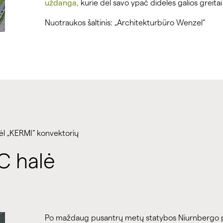
uždanga,
kurie dėl savo ypač didelės galios greitai 
Nuotraukos šaltinis: „Architekturbüro Wenzel“
dėl „KERMI“ konvektorių
C halė
Po maždaug pusantrų metų statybos Niurnbergo par