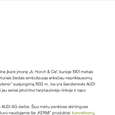
ne įkūrė įmonę „A. Horch & Cie“, kurioje 1901 metais
turiais žiedais simbolizuoja anksčiau nepriklausomų
derer“ susijungimą 1932 m. Jos yra šiandieninės AUDI
au seniai įsitvirtino tarptautinėje rinkoje ir tapo
AUDI AG darbe. Šiuo metu penkiose skirtingose ​​
 Buvo naudojamie šie „KERMI“ produktai:
konvektorių
,