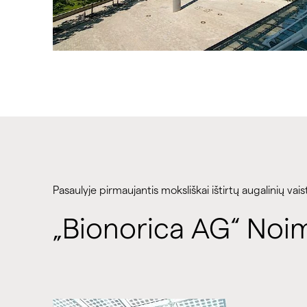
Pasaulyje pirmaujantis moksliškai ištirtų augalinių vai
„Bionorica AG“ Noi