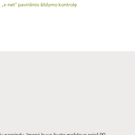
,
„x-net“ paviršinio šildymo kontrolę
niu pagrindu. Įmonė buvo įkurta maždaug prieš 90