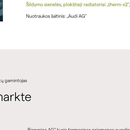
Šildymo sienelės
,
plokštieji radiatoriai „therm-x2“
Nuotraukos šaltinis: „Audi AG“
stų gamintojas
markte
„Bionorica AG“ kuria farmacines priemones augali