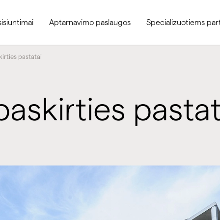
sisiuntimai
Aptarnavimo paslaugos
Specializuotiems par
irties pastatai
askirties pastat