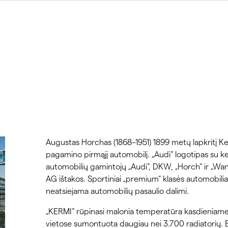
Augustas Horchas (1868–1951) 1899 metų lapkritį Kel
pagamino pirmąjį automobilį. „Audi“ logotipas su ke
automobilių gamintojų „Audi“, DKW, „Horch“ ir „Wan
AG ištakos. Sportiniai „premium“ klasės automobiliai j
neatsiejama automobilių pasaulio dalimi.
„KERMI“ rūpinasi malonia temperatūra kasdieniame 
vietose sumontuota daugiau nei 3.700 radiatorių.