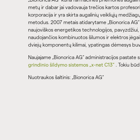
metų ir dabar jai vadovauja trečios kartos profes
korporacija ir yra skirta augalinių veikliųjų medžia
metodus. 2007 metais atidarytame „Bionorica AG“ 
naujoviškos energetikos technologijos, pavyzdžiui, f
naudojančios kombinuotos šilumos ir elektros jėga
dviejų komponentų kilimai, ypatingas dėmesys buvo
Naujajame „Bionorica AG“ administracijos pastate
grindinio šildymo sistemos „x-net C13“
. Tokiu būd
Nuotraukos šaltinis: „Bionorica AG“