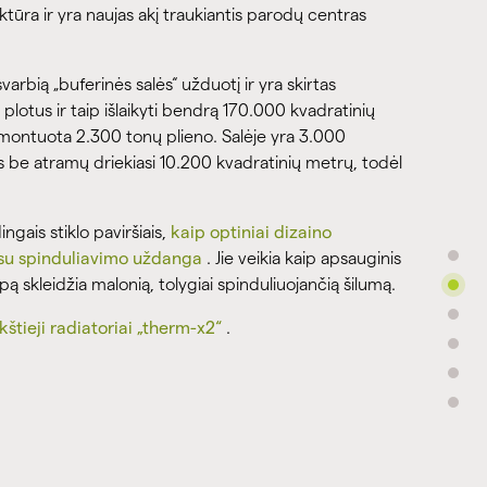
tūra ir yra naujas akį traukiantis parodų centras
varbią „buferinės salės“ užduotį ir yra skirtas
otus ir taip išlaikyti bendrą 170.000 kvadratinių
montuota 2.300 tonų plieno. Salėje yra 3.000
as be atramų driekiasi 10.200 kvadratinių metrų, todėl
ngais stiklo paviršiais,
kaip optiniai dizaino
su spinduliavimo uždanga
. Jie veikia kaip apsauginis
lpą skleidžia malonią, tolygiai spinduliuojančią šilumą.
kštieji radiatoriai „therm-x2“
.