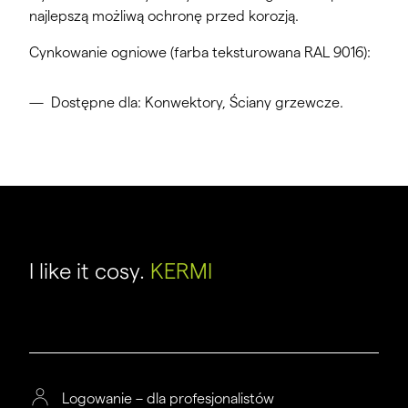
najlepszą możliwą ochronę przed korozją.
Cynkowanie ogniowe (farba teksturowana RAL 9016):
Dostępne dla: Konwektory, Ściany grzewcze.
I like it cosy.
KERMI
Logowanie – dla profesjonalistów