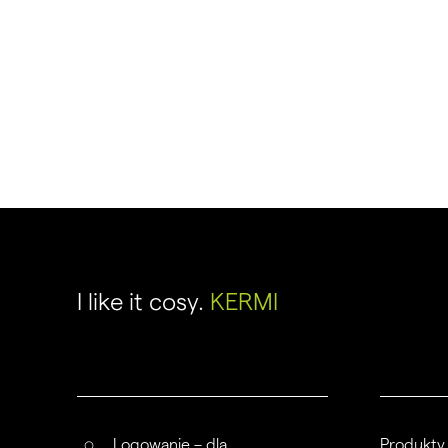
I like it cosy.
KERMI
Logowanie – dla
Produkty