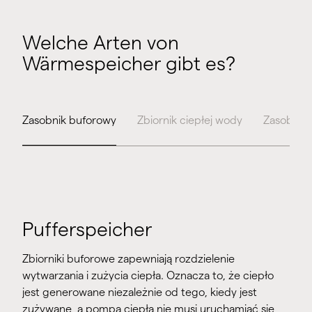
Welche Arten von
Wärmespeicher gibt es?
Zasobnik buforowy
Zbiornik ciepłej wody
Zasobnik
Pufferspeicher
Zbiorniki buforowe zapewniają rozdzielenie
wytwarzania i zużycia ciepła. Oznacza to, że ciepło
jest generowane niezależnie od tego, kiedy jest
zużywane, a pompa ciepła nie musi uruchamiać się