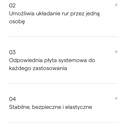
Jeden system, dwie funkcje
Umożliwia układanie rur przez jedną
osobę
Ułożenie rury po przekątnej w płycie – bez
konieczności użycia dodatkowych elementów
Odpowiednia płyta systemowa do
Technika łączenia płyt: precyzyjna, niezawodna,
każdego zastosowania
szybka i bez użycia narzędzi
Resztki płyt można wykorzystać w innym miejscu,
używając pasków połączeniowych x-net
Izolacja tłumiąca do stropów działowych
w mieszkaniach
Stabilne, bezpieczne i elastyczne
Izolacja twardą pianką do wysokich obciążeń
użytkowych