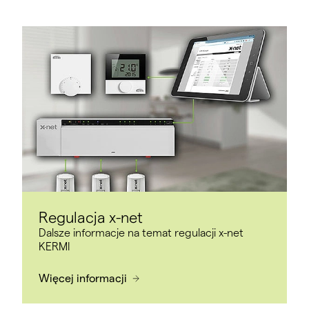
Technika grzewcza sprawdzona wg DIN EN 1264
i certyfikowana wg DIN CERTCO
Nie zawiera chlorofluorowęglowodorów (CFC) ani
heksabromocyklododekanu (HBCD)
Regulacja x-net
Dalsze informacje na temat regulacji x-net
KERMI
Więcej informacji