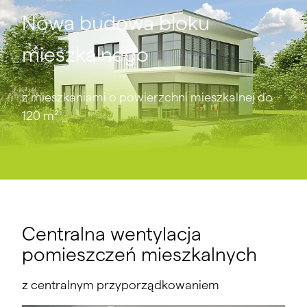
studzienka D13 Wentylator rewersyjny
Nowa budowa bloku
mieszkalnego
z mieszkaniami o powierzchni mieszkalnej do
120 m²
Centralna wentylacja
pomieszczeń mieszkalnych
z centralnym przyporządkowaniem