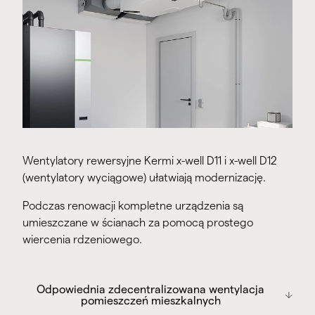
Wentylatory rewersyjne Kermi x-well D11 i x-well D12
(wentylatory wyciągowe) ułatwiają modernizację.
Podczas renowacji kompletne urządzenia są
umieszczane w ścianach za pomocą prostego
wiercenia rdzeniowego.
Odpowiednia zdecentralizowana
Odpowiednia zdecentralizowana wentylacja
wentylacja pomieszczeń mieszkalnych
pomieszczeń mieszkalnych