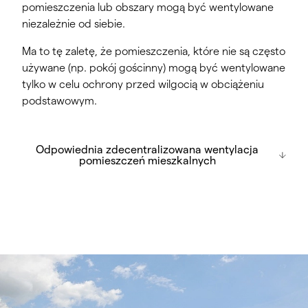
pomieszczenia lub obszary mogą być wentylowane
niezależnie od siebie.
Ma to tę zaletę, że pomieszczenia, które nie są często
używane (np. pokój gościnny) mogą być wentylowane
tylko w celu ochrony przed wilgocią w obciążeniu
podstawowym.
Odpowiednia zdecentralizowana
Odpowiednia zdecentralizowana wentylacja
wentylacja pomieszczeń mieszkalnych
pomieszczeń mieszkalnych
Wentylator jednorurowy x-well A20
Wentylator jednorurowy x-well A21
x studzienka A12 Wentylator do małych
pomieszczeń
x studzienka D11 Wentylator rewersyjny
x studzienka D12 Wentylator rewersyjny