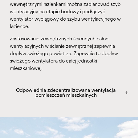
wewnętrznymi łazienkami można zaplanować szyb
wentylacyjny na etapie budowy i podłączyć
wentylator wyciągowy do szybu wentylacyjnego w
łazience.
Zastosowanie zewnętrznych ściennych osłon
wentylacyjnych w ścianie zewnętrznej zapewnia
dopływ świeżego powietrza. Zapewnia to dopływ
świeżego wentylatora do całej jednostki
mieszkaniowej.
Odpowiednia zdecentralizowana
Odpowiednia zdecentralizowana wentylacja
wentylacja pomieszczeń mieszkalnych
pomieszczeń mieszkalnych
Wentylator jednorurowy x-well A20
Nawiewnik jednorurowy x-well A21
x-komora ALD11 Zewnętrzny nawiewnik ścienny
x studzienka ALD12 Zewnętrzny nawiewnik ścienny