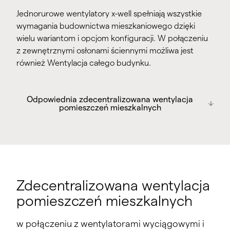
Jednorurowe wentylatory x-well spełniają wszystkie
wymagania budownictwa mieszkaniowego dzięki
wielu wariantom i opcjom konfiguracji. W połączeniu
z zewnętrznymi osłonami ściennymi możliwa jest
również Wentylacja całego budynku.
Odpowiednia zdecentralizowana
Odpowiednia zdecentralizowana wentylacja
wentylacja pomieszczeń mieszkalnych
pomieszczeń mieszkalnych
Wentylator jednorurowy x-well A20
x-komora A21 Wentylator jednorurowy
x studzienka ALD11 Zewnętrzny nawiewnik ścienny
x studzienka ALD12 Zewnętrzny nawiewnik ścienny
Zdecentralizowana wentylacja
x studzienka ALD13 Zewnętrzny nawiewnik ścienny
pomieszczeń mieszkalnych
w połączeniu z wentylatorami wyciągowymi i