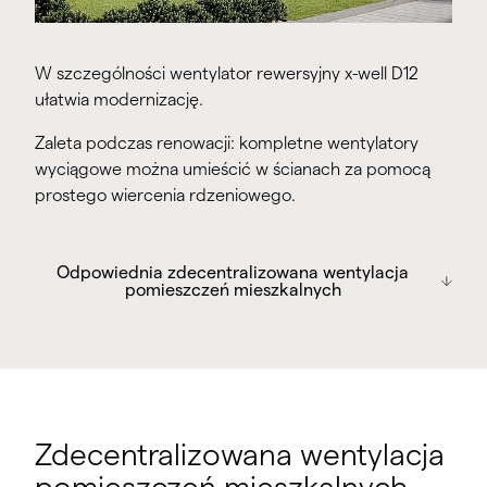
W szczególności wentylator rewersyjny x-well D12
ułatwia modernizację.
Zaleta podczas renowacji: kompletne wentylatory
wyciągowe można umieścić w ścianach za pomocą
prostego wiercenia rdzeniowego.
Odpowiednia zdecentralizowana
Odpowiednia zdecentralizowana wentylacja
wentylacja pomieszczeń mieszkalnych
pomieszczeń mieszkalnych
Wentylator jednorurowy x-well A20
Wentylator jednorurowy x-well A21
x studzienka A12 Wentylator do małych
pomieszczeń
Zdecentralizowana wentylacja
x studzienka D11 Wentylator rewersyjny
pomieszczeń mieszkalnych