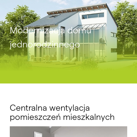
x studzienka ALD13 Zewnętrzny nawiewnik ścienny
Modernizacja domu
jednorodzinnego
Centralna wentylacja
pomieszczeń mieszkalnych