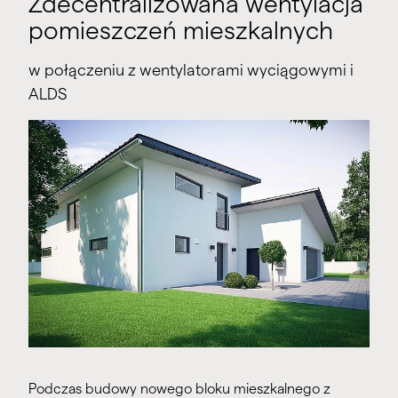
Zdecentralizowana wentylacja
x studzienka D11 Wentylator rewersyjny
pomieszczeń mieszkalnych
x studzienka D12 Wentylator rewersyjny
w połączeniu z wentylatorami wyciągowymi i
studzienka D13 Wentylator rewersyjny
ALDS
Podczas budowy nowego bloku mieszkalnego z