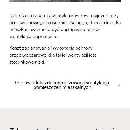
Dzięki zastosowaniu wentylatorów rewersyjnych przy
budowie nowego bloku mieszkalnego, dana jednostka
mieszkaniowa może być obsługiwana przez
wentylację poprzeczną.
Koszt zaplanowania i wykonania ochrony
przeciwpożarowej dla takiej wentylacji jest
stosunkowo niski.
Odpowiednia zdecentralizowana
Odpowiednia zdecentralizowana wentylacja
wentylacja pomieszczeń mieszkalnych
pomieszczeń mieszkalnych
Wentylator jednorurowy x-well A20
Wentylator jednorurowy x-well A21
x studzienka A12 Wentylator do małych
pomieszczeń