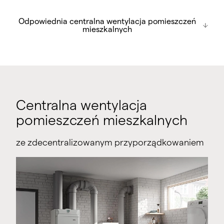
Odpowiednia centralna wentylacja
Odpowiednia centralna wentylacja pomieszczeń
pomieszczeń mieszkalnych
mieszkalnych
Seria x-well S - w zależności od modelu
do ok. 240 m² przestrzeni mieszkalnej
do ok. 350 m² przestrzeni mieszkalnej
Centralna wentylacja
pomieszczeń mieszkalnych
ze zdecentralizowanym przyporządkowaniem