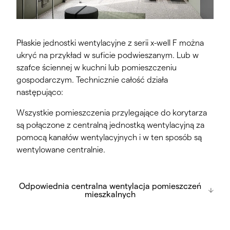
Płaskie jednostki wentylacyjne z serii x-well F można
ukryć na przykład w suficie podwieszanym. Lub w
szafce ściennej w kuchni lub pomieszczeniu
gospodarczym. Technicznie całość działa
następująco:
Wszystkie pomieszczenia przylegające do korytarza
są połączone z centralną jednostką wentylacyjną za
pomocą kanałów wentylacyjnych i w ten sposób są
wentylowane centralnie.
Odpowiednia centralna wentylacja
Odpowiednia centralna wentylacja pomieszczeń
pomieszczeń mieszkalnych
mieszkalnych
Seria x-well F - w zależności od modelu