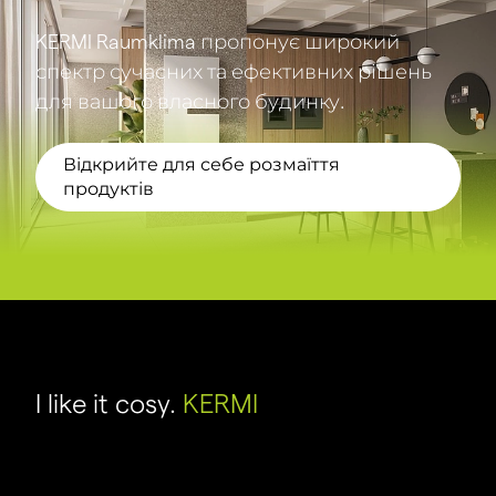
KERMI Raumklima пропонує широкий
спектр сучасних та ефективних рішень
для вашого власного будинку.
Відкрийте для себе розмаїття
продуктів
I like it cosy.
KERMI