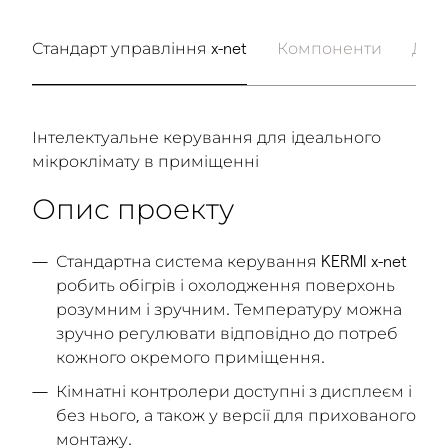
Стандарт управління x-net
Компоненти
Док
Інтелектуальне керування для ідеального
мікроклімату в приміщенні
Опис проекту
Стандартна система керування KERMI x-net
робить обігрів і охолодження поверхонь
розумним і зручним. Температуру можна
зручно регулювати відповідно до потреб
кожного окремого приміщення.
Кімнатні контролери доступні з дисплеєм і
без нього, а також у версії для прихованого
монтажу.