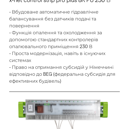
x-net control strip pro plus 8R PU 230 В
- Вбудоване автоматичне гідравлічне
балансування без датчиків подачі та
повернення
- Функція опалення та охолодження за
допомогою стандартних контролерів
опалювального приміщення 230 В
- Проста модернізація, навіть в існуючих
системах
- Право на отримання субсидій у Німеччині
відповідно до BEG (федеральна субсидія для
ефективних будівель)