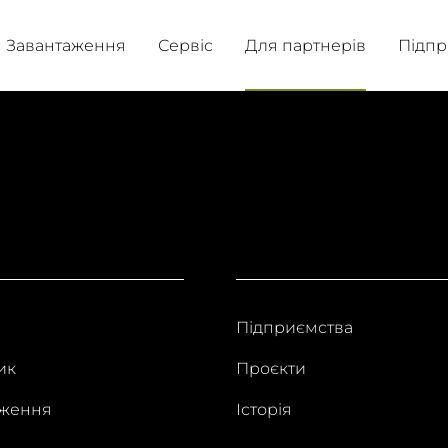
Завантаження
Сервіс
Для партнерів
Підпр
Підприємства
ик
Проєкти
аження
Історія