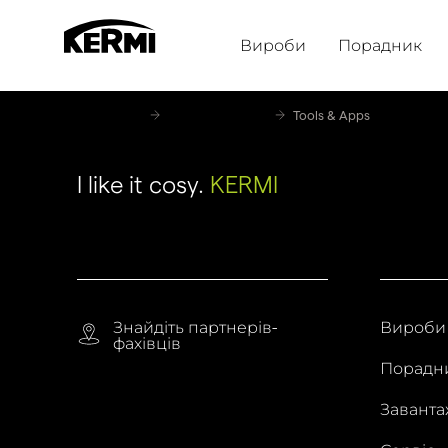
Вироби
Порадник
Homepage
Для партнерів
Tools & Apps
I like it cosy.
KERMI
Знайдіть партнерів-
Вироби
фахівців
Порадн
Завант