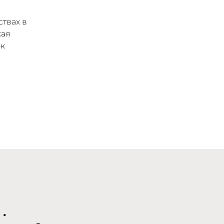
твах в
кая
ок
.