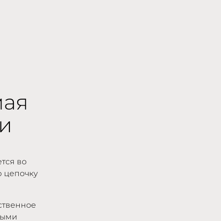
мая
и
тся во
ю цепочку
ственное
ными