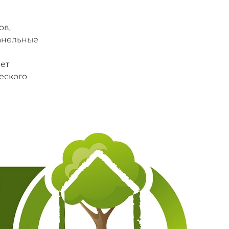
ов,
панельные
ет
еского