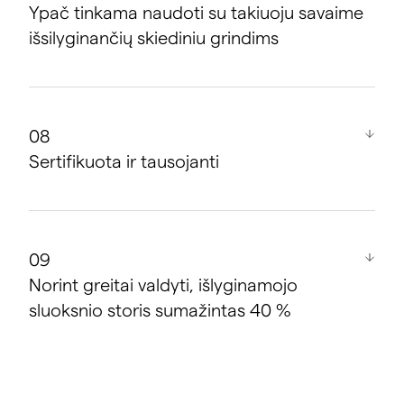
Galimas nedidelis grindų konstrukcijos aukštis
Ypač tinkama naudoti su takiuoju savaime
išsilyginančių skiediniu grindims
Patikrinta pagal šildymo sistemoms taikomą
standartą DIN EN 1264 ir sertifikuota pagal DIN
Sertifikuota ir tausojanti
„Certco“
Patikrinta pagal šildymo sistemoms taikomą
standartą DIN EN 1264 ir sertifikuota pagal DIN
Norint greitai valdyti, išlyginamojo
CERTCO
sluoksnio storis sumažintas 40 %
Be FCKW ir HBCD
Žema konstrukcija, kaip išbandyta speciali