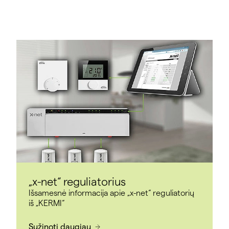
konstrukcija su tik 20 mm vamzdžio danga
Trumpiausias atsako laikas ir didžiausias
efektyvumas dėl mažesnės saugojimo masės
DIN CERTCO sistemos patikra
„x-net“ reguliatorius
Išsamesnė informacija apie „x-net“ reguliatorių
iš „KERMI“
Sužinoti daugiau