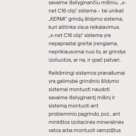
savaime išsilyginančiu mišiniu. „x-
net C16 clip“ sistema – tai unikali
„KERMI“ grindų šildymo sistema,
kuri atitinka visus reikalavimus.
„x-net C16 clip“ sistema yra
nepaprastai greitai įrengiama,
nepriklausomai nuo to, ar grindys
izoliuotos, ar ne, ir ypač patvari.
Reikšmingi sistemos pranašumai
yra galimybė grindinio šildymo
sistemai montuoti naudoti
savaime išsilyginantį mišinį ir
sistemą montuoti ant
probleminio pagrindo, pvz., ant
minkštos izoliacinės mineralinės
vatos arba montuoti vamzdžius