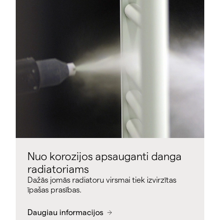
Nuo korozijos apsauganti danga
radiatoriams
Dažās jomās radiatoru virsmai tiek izvirzītas
īpašas prasības.
Daugiau informacijos