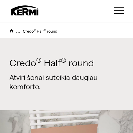
...
®
®
Credo
Half
round
®
®
Credo
Half
round
Atviri šonai suteikia daugiau
komforto.