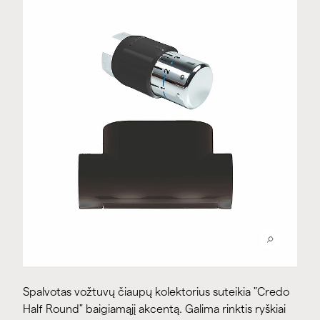
Spalvotas vožtuvų čiaupų kolektorius suteikia "Credo
Half Round" baigiamąjį akcentą. Galima rinktis ryškiai