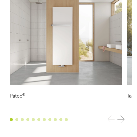
®
Pateo
Tab