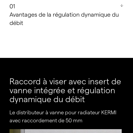
Avantages de la régulation dynamique du
débit
Alimentation homogène de tous les radiateurs
d’une série.
Évite les réclamations de la part des clients ou
des locataires.
Prend en charge un fonctionnement sans
encombre, y compris pour les bâtiments
Raccord à viser avec insert de
existants avec réseau de tubes inconnu.
vanne intégrée et régulation
Équilibrage hydraulique orienté vers la pratique.
dynamique du débit
De manière générale, l’absence de régulation de
Le distributeur à vanne pour radiateur KERMI
la pression différentielle réduit les coûts.
avec raccordement de 50 mm
Le calcul des valeurs de réglage des radiateurs