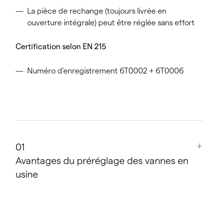
La pièce de rechange (toujours livrée en
ouverture intégrale) peut être réglée sans effort
Certification selon EN 215
Numéro d’enregistrement 6T0002 + 6T0006
Avantages du préréglage des vannes en
usine
Équilibrage hydraulique quasiment idéal pour les
systèmes de chauffage avec une surface utile
allant jusqu’à 500 m² ou une longueur totale des