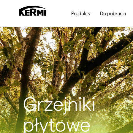
Produkty
Do pobrania
Grzejniki
łazienkowe i