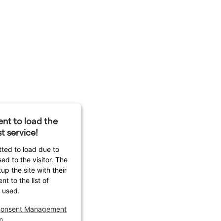
nt to load the
t service!
tted to load due to
sed to the visitor. The
p the site with their
t to the list of
 used.
 Consent Management
m