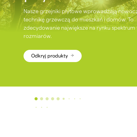
dekoracyjne
Nasze grzejniki dekoracyjne dodają łazience i
pomieszczeniom mieszkalnym indywidualnyc
Odkryj produkty