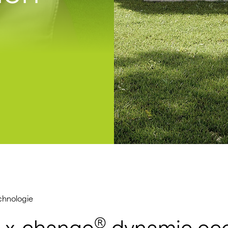
chnologie
®