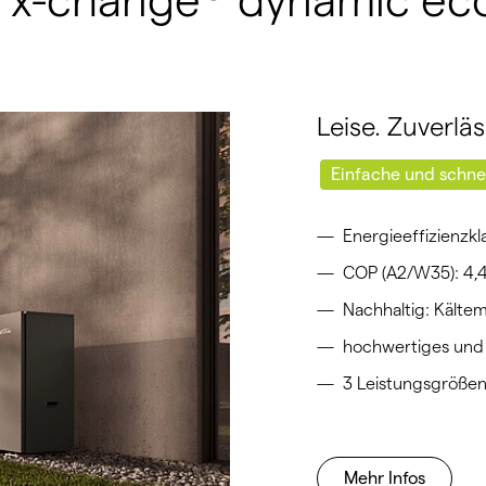
x-change
dynamic ec
Leise. Zuverläs
Einfache und schne
Energieeffizienzk
COP (A2/W35): 4,
Nachhaltig: Kältem
hochwertiges und
3 Leistungsgröße
Mehr Infos