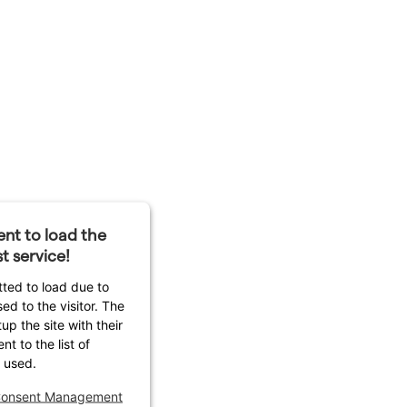
nt to load the
t service!
tted to load due to
sed to the visitor. The
p the site with their
t to the list of
 used.
 Consent Management