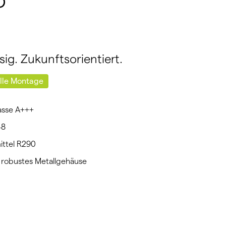
o
sig. Zukunftsorientiert.
lle Montage
lasse A+++
48
ittel R290
 robustes Metallgehäuse
n